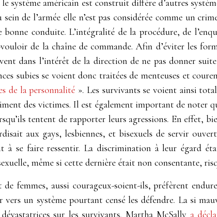
 le système américain est construit diffère d’autres système
 au sein de l’armée elle n’est pas considérée comme un cri
onne conduite. L’intégralité de la procédure, de l’enquê
-vouloir de la chaîne de commande. Afin d’éviter les forma
ent dans l’intérêt de la direction de ne pas donner suit
nces subies se voient donc traitées de menteuses et couren
es de la personnalité
»
. Les survivants se voient ainsi to
riment des victimes. Il est également important de noter q
rsqu’ils tentent de rapporter leurs agressions. En effet, bi
disait aux gays, lesbiennes, et bisexuels de servir ouver
nt à se faire ressentir. La discrimination à leur égard 
xuelle, même si cette dernière était non consentante, ris
de femmes, aussi courageux-soient-ils, préfèrent endurer 
 vers un système pourtant censé les défendre. La si mauv
 dévastatrices sur les survivants. Martha McSally
a décla