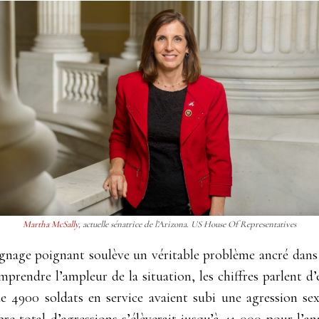
Martha McSally
, actuelle sénatrice de l’Arizona. US House Of Representatives
oignage poignant soulève un véritable problème ancré dans
mprendre l’ampleur de la situation, les chiffres parlent 
 4900 soldats en service avaient subi une agression sex
bre total d’agressions s’élèverait jusqu’à 41 000 pour l’a