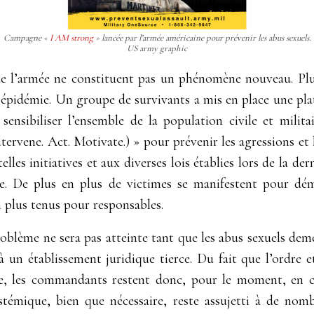
Campagne
«
I AM strong
»
lancée par l’armée américaine pour prévenir les abus sexuels.
US army graphic
 de l’armée ne constituent pas un phénomène nouveau. Plu
e épidémie. Un groupe de survivants a mis en place une pl
 sensibiliser l’ensemble de la population civile et milit
tervene. Act. Motivate.)
»
pour prévenir les agressions et
elles initiatives et aux diverses lois établies lors de la d
e. De plus en plus de victimes se manifestent pour démyst
n plus tenus pour responsables.
oblème ne sera pas atteinte tant que les abus sexuels deme
 un établissement juridique tierce. Du fait que l’ordre et 
, les commandants restent donc, pour le moment, en ch
témique, bien que nécessaire, reste assujetti à de nomb