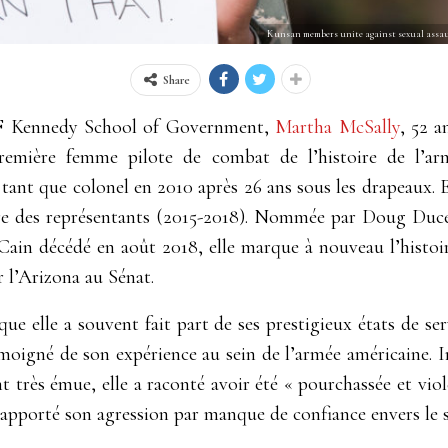
Kunsan members unite against sexual assaul
Share
 F Kennedy School of Government,
Martha McSally
, 52 a
 Première femme pilote de combat de l’histoire de l’ar
en tant que colonel en 2010 après 26 ans sous les drapeaux. E
bre des représentants (2015-2018). Nommée par Doug Duc
Cain décédé en août 2018, elle marque à nouveau l’histo
r l’Arizona au Sénat.
que elle a souvent fait part de ses prestigieux états de ser
moigné de son expérience au sein de l’armée américaine. 
 très émue, elle a raconté avoir été
«
pourchassée et viol
rapporté son agression par manque de confiance envers le 