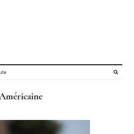
ute
e Américaine