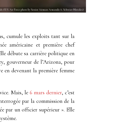
t.(U.S. Air Force photo by Senior Airman Armando A. Schwier-Morales)
ns, cumule les exploits tant sur la
mée américaine et première chef
lle débute sa carrière politique en
ey, gouverneur de l’Arizona, pour
ire en devenant la première femme
vice. Mais, le
6 mars dernier
, c’est
Interrogée par la commission de la
ée par un officier supérieur
»
. Elle
système.