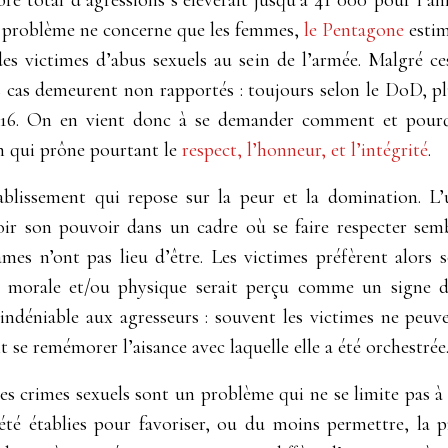
e problème ne concerne que les femmes,
le Pentagone
estim
s victimes d’abus sexuels au sein de l’armée. Malgré ces 
s cas demeurent non rapportés : toujours selon le DoD, pl
2016. On en vient donc à se demander comment et pourq
on qui prône pourtant le
respect, l’honneur, et l’intégrité
.
ablissement qui repose sur la peur et la domination. L
oir son pouvoir dans un cadre où se faire respecter semb
âmes n’ont pas lieu d’être. Les victimes préfèrent alors s
n morale et/ou physique serait perçu comme un signe de
ndéniable aux agresseurs : souvent les victimes ne peuve
 se remémorer l’aisance avec laquelle elle a été orchestrée
les crimes sexuels sont un problème qui ne se limite pas à
été établies pour favoriser, ou du moins permettre, la p