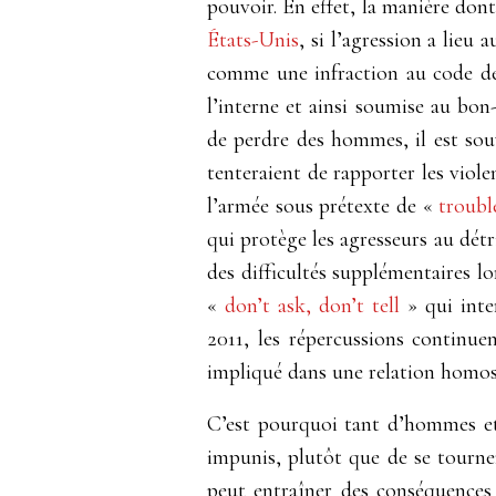
pouvoir. En effet, la manière dont
États-Unis
, si l’agression a lieu
comme une infraction au code de b
l’interne et ainsi soumise au bon
de perdre des hommes, il est souv
tenteraient de rapporter les viole
l’armée sous prétexte de
«
troubl
qui protège
les agresseurs au dét
des difficultés supplémentaires lo
«
don’t ask, don’t tell
»
qui inter
2011, les répercussions continue
impliqué dans une relation homose
C’est pourquoi tant d’hommes et 
impunis, plutôt que de se tourner
peut entraîner des conséquences