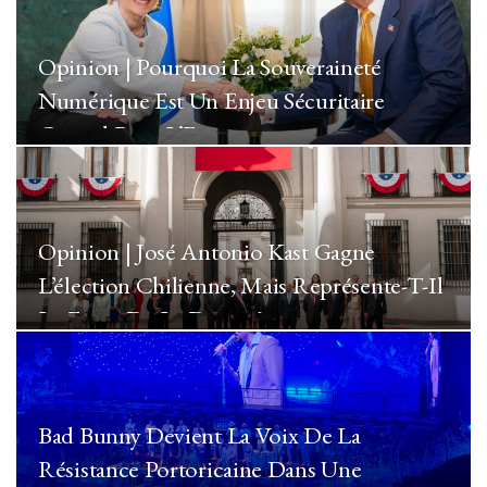
Opinion | Pourquoi La Souveraineté
Numérique Est Un Enjeu Sécuritaire
Crucial Pour L’Europe
Opinion | José Antonio Kast Gagne
L’élection Chilienne, Mais Représente-T-Il
Le Futur De La Droite ?
Bad Bunny Devient La Voix De La
Résistance Portoricaine Dans Une