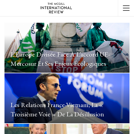
L’Europe Divisée Face À L’accord UE-
Mercosur Et Ses Enjeux Écologiques
Les Relations France-Vietnam, La «
Troisième Voie » De La Désillusion