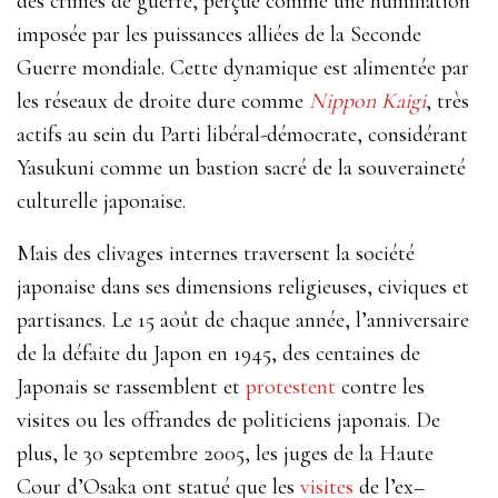
des crimes de guerre, perçue comme une humiliation
imposée par les puissances alliées de la Seconde
Guerre mondiale. Cette dynamique est alimentée par
les réseaux de droite dure comme
Nippon Kaigi
, très
actifs au sein du Parti libéral-démocrate, considérant
Yasukuni comme un bastion sacré de la souveraineté
culturelle japonaise.
Mais des clivages internes traversent la société
japonaise dans ses dimensions religieuses, civiques et
partisanes. Le
15
août
de
chaque
année, l’anniversaire
de la défaite du Japon en 1945,
des
centaines
de
Japonais
se
rassemblent
et
protestent
contre
les
visites
ou
les
offrandes
de
politiciens
japonais. De
plus, le
30
septembre
2005, les
juges
de
la
Haute
Cour
d’Osaka
ont
statué
que
les
visites
de l’ex
–