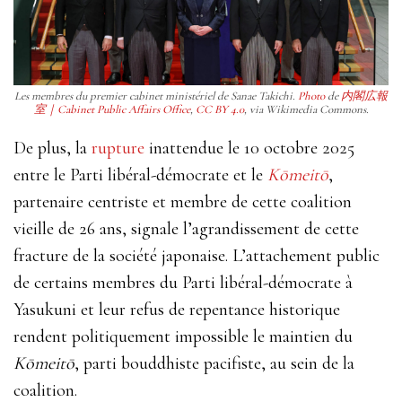
Les membres du premier cabinet ministériel de Sanae Takichi.
Photo
de
内閣広報
室｜Cabinet Public Affairs Office
,
CC BY 4.0
, via Wikimedia Commons.
De plus, la
rupture
inattendue le 10 octobre 2025
entre le Parti libéral-démocrate et le
Kōmeitō
,
partenaire centriste et membre de cette coalition
vieille de 26 ans, signale l’agrandissement de cette
fracture de la société japonaise. L’attachement public
de certains membres du Parti libéral-démocrate à
Yasukuni et leur refus de repentance historique
rendent politiquement impossible le maintien du
Kōmeitō
, parti bouddhiste pacifiste, au sein de la
coalition.