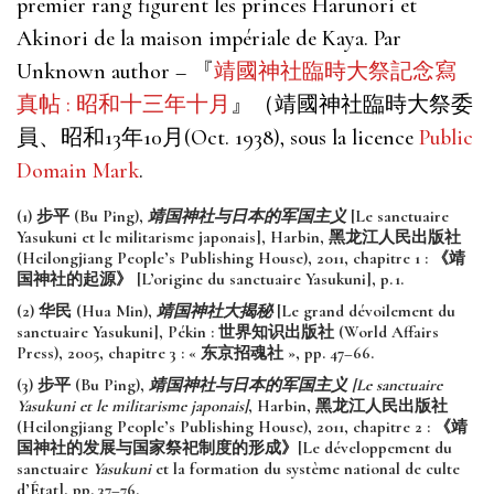
premier rang figurent les princes Harunori et
Akinori de la maison impériale de Kaya. Par
Unknown author – 『
靖國神社臨時大祭記念寫
真帖 : 昭和十三年十月
』（靖國神社臨時大祭委
員、昭和13年10月(Oct. 1938), sous la licence
Public
Domain Mark
.
(1) 步平 (Bu Ping),
靖国神社与日本的军国主义
[Le sanctuaire
Yasukuni et le militarisme japonais], Harbin, 黑龙江人民出版社
(Heilongjiang People’s Publishing House), 2011, chapitre 1 : 《靖
国神社的起源》 [L’origine du sanctuaire Yasukuni], p. 1.
(2) 华民 (Hua Min),
靖国神社大揭秘
[Le grand dévoilement du
sanctuaire Yasukuni], Pékin : 世界知识出版社 (World Affairs
Press), 2005, chapitre 3 : « 东京招魂社 », pp. 47–66.
(3) 步平 (Bu Ping),
靖国神社与日本的军国主义 [Le sanctuaire
Yasukuni et le militarisme japonais]
, Harbin, 黑龙江人民出版社
(Heilongjiang People’s Publishing House), 2011, chapitre 2 : 《靖
国神社的发展与国家祭祀制度的形成》[Le développement du
sanctuaire
Yasukuni
et la formation du système national de culte
d’État], pp. 37–76.