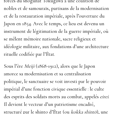
forces du shogunat Tokugawa à
une coalition de
nobles e
t de samouraïs, partisans de la modernisation
et de la restauration impériale, après
l’ouverture du
Japon
en 1854. Avec le temps, ce lieu est devenu un
instrument de légitimation de la guerre impériale, où
se mêlent mémoire nationale, sacre religieux et
idéologie militaire, aux fondations d’une architecture
rituelle codifiée par l’État.
Sous l’ère
Meiji
(1868-1912), alors que le Japon
amorce sa modernisation et sa centralisation
politique, le sanctuaire se voit investi par le pouvoir
impérial d’une fonction civique essentielle : le culte
des esprits des soldats morts au combat, appelés
eirei
.
Il devient le vecteur d’un patriotisme encadré,
structuré par le shinto d’État (ou
kokka shintō
), une