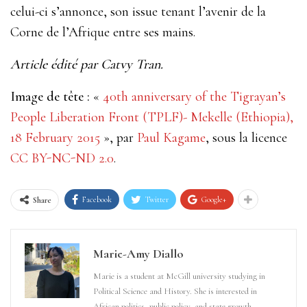
celui-ci s’annonce, son issue tenant l’avenir de la
Corne de l’Afrique entre ses mains.
Article édité par Catvy Tran.
Image de tête :
«
40th anniversary of the Tigrayan’s
People Liberation Front
(
TPLF)- Mekelle (Ethiopia),
18 February 2015
», par
Paul Kagame
, sous la licence
CC BY-NC-ND 2.0
.
Facebook
Twitter
Google+
Share
Marie-Amy Diallo
Marie is a student at McGill university studying in
Political Science and History. She is interested in
African politics, public policy, and state growth.