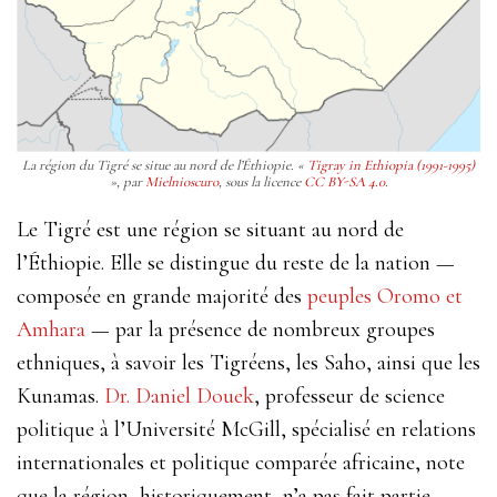
La région du Tigré se situe au nord de l’Éthiopie. «
Tigray in Ethiopia (1991-1995)
», par
Mielnioscuro
, sous la licence
CC BY-SA 4.0
.
Le Tigré est une région se situant au nord de
l’Éthiopie. Elle se distingue du reste de la nation —
composée en grande majorité des
peuples Oromo et
Amhara
—
par la présence de
nombreux groupes
ethniques
, à savoir les Tigréens, les Saho, ainsi que les
Kunamas.
Dr. Daniel Douek
, professeur de science
politique à l’Université McGill, spécialisé en relations
internationales et politique comparée africaine, note
que la région, historiquement, n’a pas fait partie