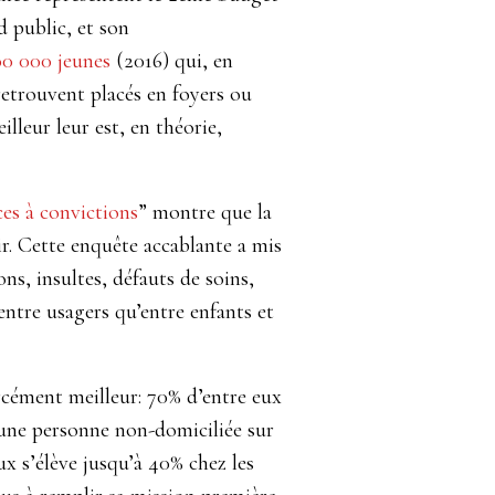
d public, et son
00 000 jeunes
(2016) qui, en
e retrouvent placés en foyers ou
illeur leur est, en théorie,
ces à convictions
” montre que la
nir. Cette enquête accablante a mis
ns, insultes, défauts de soins,
ntre usagers qu’entre enfants et
forcément meilleur: 70% d’entre eux
d’une personne non-domiciliée sur
ux s’élève jusqu’à 40% chez les