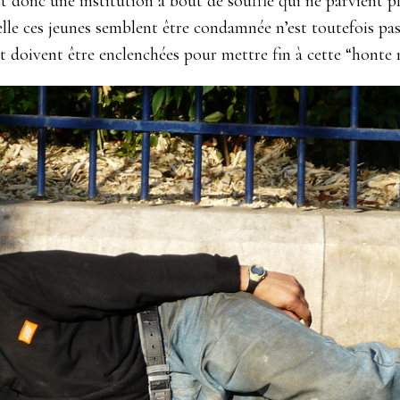
 donc une institution à bout de souffle qui ne parvient p
elle ces jeunes semblent être condamnée n’est toutefois pas 
 doivent être enclenchées pour mettre fin à cette “honte na