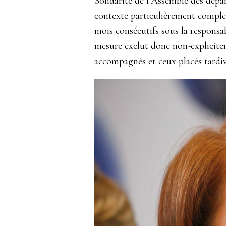
Solidarité de l’Assemblé des dépar
contexte particulièrement complexe
mois consécutifs sous la responsab
mesure exclut donc non-explicitem
accompagnés et ceux placés tardiv