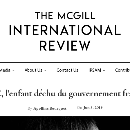
Media
About Us
Contact Us
IRSAM
Contrib
, l’enfant déchu du gouvernement fr
On
Jun 3, 2019
By
Apolline Bousquet