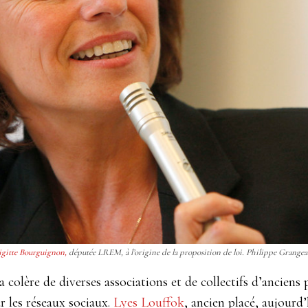
igitte Bourguignon,
députée LREM, à l’origine de la proposition de loi. Philippe Grangea
lère de diverses associations et de collectifs d’anciens p
 les réseaux sociaux.
Lyes Louffok
, ancien placé, aujourd