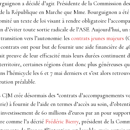
rguignon a décidé d’agir. Présidente de la Commission des
rs de la République en Marche que Mme. Bourguignon a été 
comité un texte de loi visant à rendre obligatoire l’acco
in d’éviter toute sortie radicale de l’ASE. Aujourd’hui, un 
transition vers l’autonomie: les
contrats jeunes majeurs
(C
 contrats ont pour but de fournir une aide financière de 4
ait preuve de leur efficacité mais leurs durées continuent d
territoire, certaines régions étant donc plus généreuses qu
 l’hémicycle les 6 et 7 mai derniers et s’est alors retrouv
ation préalable.
les CJM crée désormais des “contrats d’accompagnements ve
ie) à fournir de l’aide en termes d’accès au soin, d’obten
n investissement de 60 millions d’euros par an pour suppor
ire comme l’a décrié
Frédéric Bierry
, président de la Commi