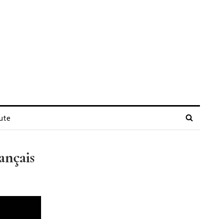
ute
ançais