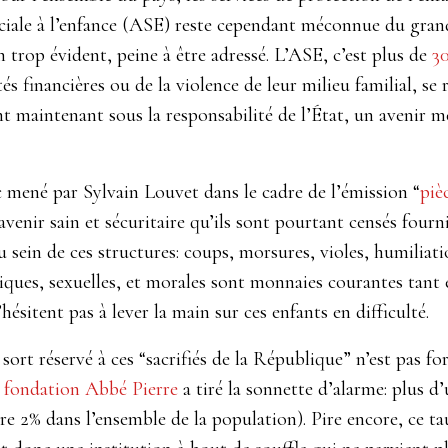
ociale à l’enfance (ASE) reste cependant méconnue du gran
trop évident, peine à être adressé. L’ASE, c’est plus de
3
ultés financières ou de la violence de leur milieu familial, s
nt maintenant sous la responsabilité de l’État, un avenir me
mené par Sylvain Louvet dans le cadre de l’émission “
piè
l’avenir sain et sécuritaire qu’ils sont pourtant censés four
 sein de ces structures: coups, morsures, violes, humiliatio
ques, sexuelles, et morales sont monnaies courantes tant e
hésitent pas à lever la main sur ces enfants en difficulté.
e sort réservé à ces “sacrifiés de la République” n’est pas 
a
fondation Abbé Pierre
a tiré la sonnette d’alarme: plus 
re 2% dans l’ensemble de la population). Pire encore, ce ta