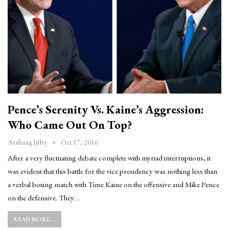
Pence’s Serenity Vs. Kaine’s Aggression:
Who Came Out On Top?
Oct 17, 2016
Arshaaq Jiffry
After a very fluctuating debate complete with myriad interruptions, it
was evident that this battle for the vice presidency was nothing less than
a verbal boxing match with Time Kaine on the offensive and Mike Pence
on the defensive. They…
READ MORE...