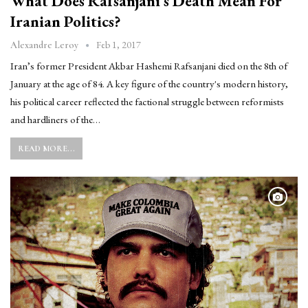
What Does Rafsanjani’s Death Mean For
Iranian Politics?
Feb 1, 2017
Alexandre Leroy
Iran’s former President Akbar Hashemi Rafsanjani died on the 8th of
January at the age of 84. A key figure of the country's modern history,
his political career reflected the factional struggle between reformists
and hardliners of the…
READ MORE...